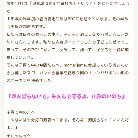
毎年11月は「児童虐待防止推進月間」ということをご存知でしょう
か。
山形県の昨年度の虐待認定件数は800件を超えています。その半数
は実母が加害者です。
私たちは日々の暮らしの中で、子どもと過ごしながら感じることが
たくさんあります。私たち自身がイライラしたり子どもに怒ってし
まって、そのたびに考えて、反省して、謝って、子どもと一緒に成
長しています。
そんな子育て中の仲間たちへ、mama*jamに参加している皆さんか
ら公募したスローガンから言葉を紡ぎ今回のオレンジリボン山形の
スローガンを決めました。
『がんばらないで。みんなで守るよ、山形のいのち』
子育て中の方へ
「あなたは十分毎日頑張ってます。そんなに頑張らなくていいんだ
よ。」
子どもたちへ