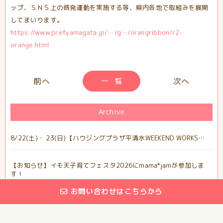
ップ、ＳＮＳ上の啓発運動を実施する等、県内各地で取組みを展開
してまいります。
https://www.pref.yamagata.jp/…/g…/orangribbon/r2-
orange.html
一 覧
Archive
8/22(土)・ 23(日)【ハウジングプラザ平清水WEEKEND WORKS…
【お知らせ】イモ天子育てフェスタ2026にmama*jamが参加しま
す！
お問い合わせはこちらから
【大学研究協力のお願い】3歳、小1、小4、中1のお子さんがいる方